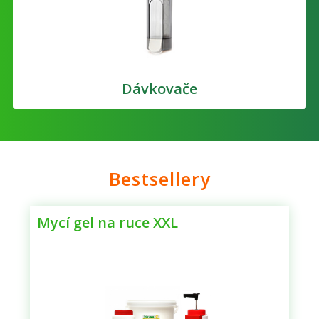
Dávkovače
Bestsellery
Mycí gel na ruce XXL
Č