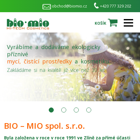
obchod@biomio.cz
+420 777 329 202
KOŠÍK
Vyrábíme a dodáváme ekologicky
příznivé
mycí, čistící prostředky
a kosmetiku.
Zakládáme si na kvalitě již více než 30 let.
BIO – MIO spol. s.r.o.
Byla založena v roce v roce 1991 ve Zlíně za přímé účasti