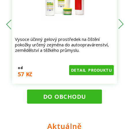
Vysoce účinný gelový prostředek na čištění
S
pokožky určený zejména do autoopravárenství,
zemědělství a těžkého průmyslu.
U
od
DETAIL PRODUKTU
57 Kč
DO OBCHODU
Aktuálně