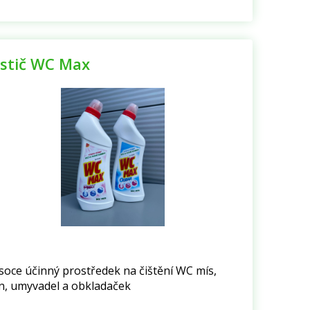
istič WC Max
soce účinný prostředek na čištění WC mís,
n, umyvadel a obkladaček