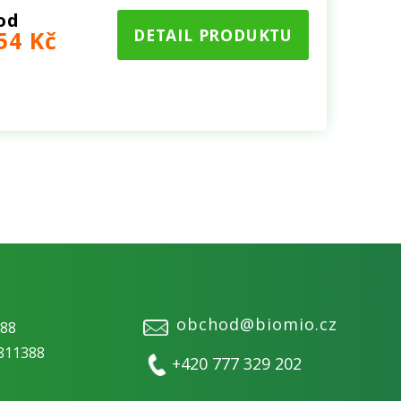
od
DETAIL PRODUKTU
54 Kč
obchod@biomio.cz
388
811388
+420 777 329 202