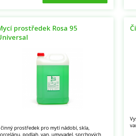
Mycí prostředek Rosa 95
Č
Universal
Vy
va
činný prostředek pro mytí nádobí, skla,
orcelánu, podlah, van, umyvadel, sprchových