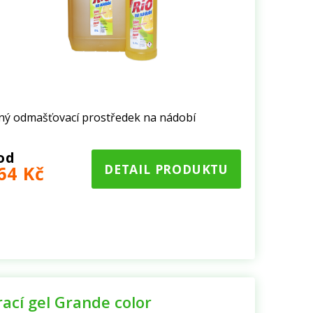
lný odmašťovací prostředek na nádobí
od
DETAIL PRODUKTU
64 Kč
rací gel Grande color