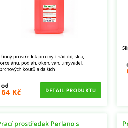
Si
činný prostředek pro mytí nádobí, skla,
orcelánu, podlah, oken, van, umyvadel,
prchových koutů a dalších
od
DETAIL PRODUKTU
64 Kč
Prací prostředek Perlano s
P