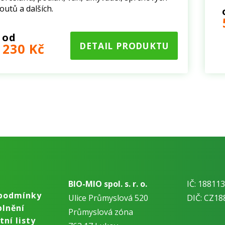
outů a dalších.
od
DETAIL PRODUKTU
230 Kč
BIO-MIO spol. s. r. o.
IČ: 18811
podmínky
Ulice Průmyslová 520
DIČ: CZ18
plnění
Průmyslová zóna
ní listy