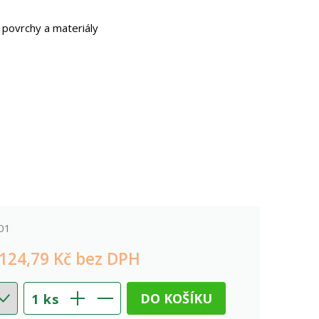
é povrchy a materiály
201
124,79 Kč bez DPH
DO KOŠÍKU
1
ks