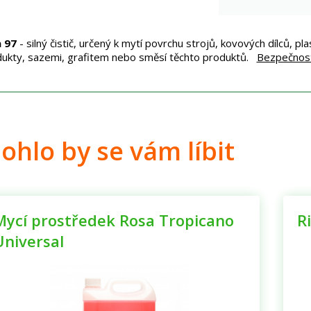
a 97
- silný čistič, určený k mytí povrchu strojů, kovových dílců, pl
ukty, sazemi, grafitem nebo směsí těchto produktů.
Bezpečnostn
ohlo by se vám líbit
Mycí prostředek Rosa Tropicano
R
Universal