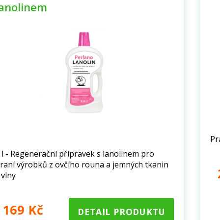
lanolinem
Pr
 l - Regenerační přípravek s lanolinem pro
raní výrobků z ovčího rouna a jemných tkanin
 vlny
169 Kč
DETAIL PRODUKTU