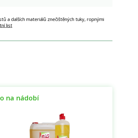
astů a dalších materiálů znečištěných tuky, ropnými
í list
io na nádobí