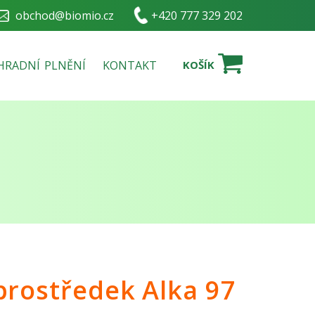
obchod@biomio.cz
+420 777 329 202
HRADNÍ PLNĚNÍ
KONTAKT
KOŠÍK
 prostředek Alka 97