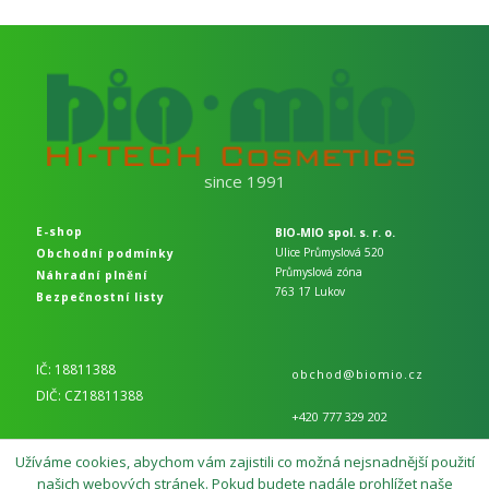
since 1991
E-shop
BIO-MIO spol. s. r. o.
Ulice Průmyslová 520
Obchodní podmínky
Průmyslová zóna
Náhradní plnění
763 17 Lukov
Bezpečnostní listy
IČ: 18811388
obchod@biomio.cz
DIČ: CZ18811388
+420 777 329 202
Užíváme cookies, abychom vám zajistili co možná nejsnadnější použití
našich webových stránek. Pokud budete nadále prohlížet naše