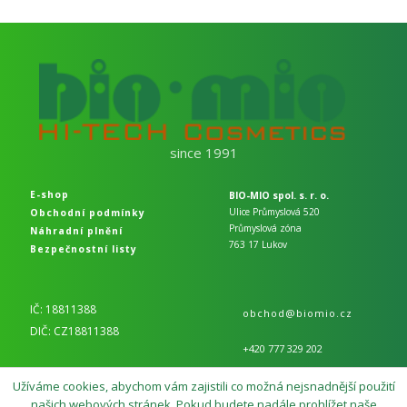
since 1991
E-shop
BIO-MIO spol. s. r. o.
Ulice Průmyslová 520
Obchodní podmínky
Průmyslová zóna
Náhradní plnění
763 17 Lukov
Bezpečnostní listy
IČ: 18811388
obchod@biomio.cz
DIČ: CZ18811388
+420 777 329 202
Užíváme cookies, abychom vám zajistili co možná nejsnadnější použití
našich webových stránek. Pokud budete nadále prohlížet naše